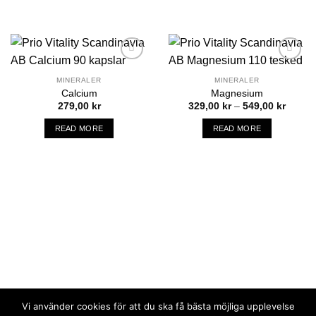
Add to
Add to
wishlist
wishlist
MINERALER
MINERALER
Calcium
Magnesium
Price
279,00
kr
329,00
kr
–
549,00
kr
range:
329,00
READ MORE
READ MORE
throug
549,00
Vi använder cookies för att du ska få bästa möjliga upplevelse